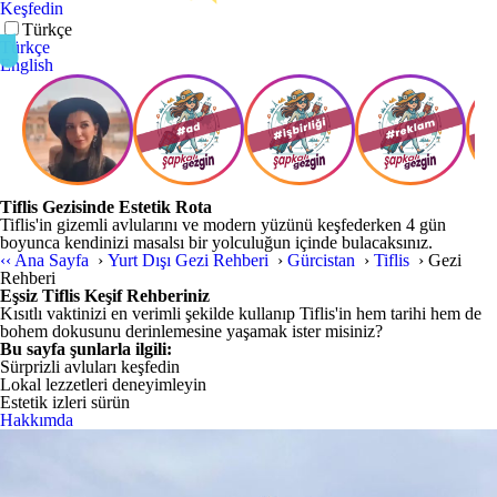
Keşfedin
Türkçe
Türkçe
English
Tiflis Gezisinde Estetik Rota
Tiflis'in gizemli avlularını ve modern yüzünü keşfederken 4 gün
boyunca kendinizi masalsı bir yolculuğun içinde bulacaksınız.
‹‹
Ana Sayfa
›
Yurt Dışı Gezi Rehberi
›
Gürcistan
›
Tiflis
›
Gezi
Rehberi
Eşsiz Tiflis Keşif Rehberiniz
Kısıtlı vaktinizi en verimli şekilde kullanıp Tiflis'in hem tarihi hem de
bohem dokusunu derinlemesine yaşamak ister misiniz?
Bu sayfa şunlarla ilgili:
Sürprizli avluları keşfedin
Lokal lezzetleri deneyimleyin
Estetik izleri sürün
Hakkımda