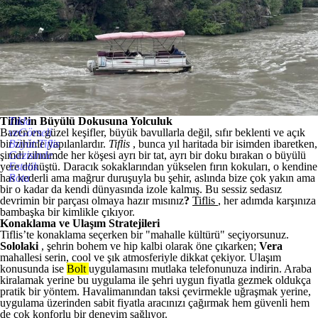
Tiflis’in Büyülü Dokusuna Yolculuk
Tıkla
Bazen en güzel keşifler, büyük bavullarla değil, sıfır beklenti ve açık
veGörseli
bir zihinle yapılanlardır.
Büyüt:Tiflis
Tiflis
, bunca yıl haritada bir isimden ibaretken,
şimdi zihnimde her köşesi ayrı bir tat, ayrı bir doku bırakan o büyülü
Gezisinde
yere dönüştü. Daracık sokaklarından yükselen fırın kokuları, o kendine
Estetik
has kederli ama mağrur duruşuyla bu şehir, aslında bize çok yakın ama
Rota
bir o kadar da kendi dünyasında izole kalmış. Bu sessiz sedasız
devrimin bir parçası olmaya hazır mısınız
?
Tiflis
, her adımda karşınıza
bambaşka bir kimlikle çıkıyor.
Konaklama ve Ulaşım Stratejileri
Tiflis’te konaklama seçerken bir "mahalle kültürü" seçiyorsunuz.
Sololaki
, şehrin bohem ve hip kalbi olarak öne çıkarken;
Vera
mahallesi serin, cool ve şık atmosferiyle dikkat çekiyor. Ulaşım
konusunda ise
Bolt
uygulamasını mutlaka telefonunuza indirin. Araba
kiralamak yerine bu uygulama ile şehri uygun fiyatla gezmek oldukça
pratik bir yöntem. Havalimanından taksi çevirmekle uğraşmak yerine,
uygulama üzerinden sabit fiyatla aracınızı çağırmak hem güvenli hem
de çok konforlu bir deneyim sağlıyor.