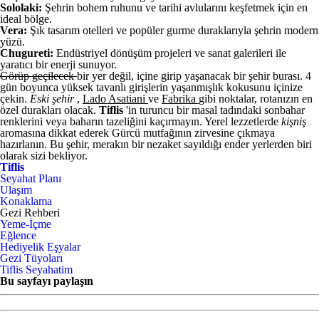
Sololaki:
Şehrin bohem ruhunu ve tarihi avlularını keşfetmek için en
ideal bölge.
Vera:
Şık tasarım otelleri ve popüler gurme duraklarıyla şehrin modern
yüzü.
Chugureti:
Endüstriyel dönüşüm projeleri ve sanat galerileri ile
yaratıcı bir enerji sunuyor.
Görüp geçilecek
bir yer değil, içine girip yaşanacak bir şehir burası. 4
gün boyunca yüksek tavanlı girişlerin yaşanmışlık kokusunu içinize
çekin.
Eski şehir
,
Lado Asatiani
ve
Fabrika
gibi noktalar, rotanızın en
özel durakları olacak.
Tiflis
'in turuncu bir masal tadındaki sonbahar
renklerini veya baharın tazeliğini kaçırmayın. Yerel lezzetlerde
kişniş
aromasına dikkat ederek Gürcü mutfağının zirvesine çıkmaya
hazırlanın. Bu şehir, merakın bir nezaket sayıldığı ender yerlerden biri
olarak sizi bekliyor.
Tiflis
Seyahat Planı
Ulaşım
Konaklama
Gezi Rehberi
Yeme-İçme
Eğlence
Hediyelik Eşyalar
Gezi Tüyoları
Tiflis Seyahatim
Bu sayfayı paylaşın