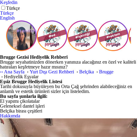
Keşfedin
Türkçe
Türkçe
English
Brugge Gezisi Hediyelik Rehberi
Brugge seyahatinizden dönerken yanınıza alacağınız en özel ve kaliteli
hatıraları keşfetmeye hazır mısınız?
‹‹
Ana Sayfa
›
Yurt Dışı Gezi Rehberi
›
Belçika
›
Brugge
›
Hediyelik Eşyalar
Eşsiz Brugge Hediyelik Listesi
Tarihi dokusuyla büyüleyen bu Orta Çağ şehrinden alabileceğiniz en
anlamlı ve estetik ürünleri sizler için listeledim.
Bu sayfa şunlarla ilgili:
El yapımı çikolatalar
Geleneksel dantel işleri
Belçika birası çeşitleri
Hakkımda