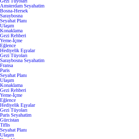
Gezi Tüyoları
Amsterdam Seyahatim
Bosna-Hersek
Saraybosna
Seyahat Planı
Ulaşım
Konaklama
Gezi Rehberi
Yeme-İçme
Eğlence
Hediyelik Eşyalar
Gezi Tüyoları
Saraybosna Seyahatim
Fransa
Paris
Seyahat Planı
Ulaşım
Konaklama
Gezi Rehberi
Yeme-İçme
Eğlence
Hediyelik Eşyalar
Gezi Tüyoları
Paris Seyahatim
Gürcistan
Tiflis
Seyahat Planı
Ulaşım