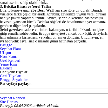
sanat eserine sahip olabilirsiniz.
3. Belçika Birası ve Yerel Tatlar
Bira tutkunuysanız,
2be Beer Wall
tam size göre bir durak! Burada
yüzlerce farklı çeşidi bir arada görebilir, zevkinize uygun yerel biraları
hediye paketi yaptırabilirsiniz. Ayrıca, şehrin o kendine has nostaljik
havasını yansıtan küçük Belçika objeleri de bavulunuzda yer açmanız
gereken diğer özel parçalardır.
Şehri gezerken sadece vitrinlere bakmayın, o tarihi dükkanların içine
girip esnafla sohbet edin.
Brugge deneyimi
, ancak bu küçük detaylarla
tam anlamıyla kişiselleşir ve kalıcı bir anıya dönüşür. Unutmayın, en
iyi hediyelik eşya, size o masalsı günü hatırlatan parçadır.
Brugge
Seyahat Planı
Ulaşım
Konaklama
Gezi Rehberi
Yeme-İçme
Eğlence
Hediyelik Eşyalar
Gezi Tüyoları
Brugge Seyahatim
Bu sayfayı paylaşın
Seyahat Rehberi
Site Haritası
Bu sayfa 08.04.2026 tarihinde eklendi.