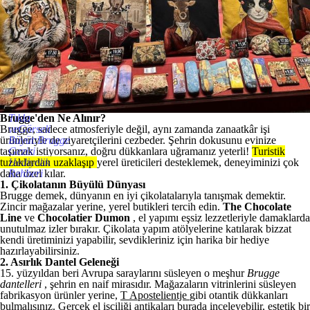
Brugge'den Ne Alınır?
Tıkla
Brugge, sadece atmosferiyle değil, aynı zamanda
veGörseli
zanaatkâr işi
ürünleriyle de ziyaretçilerini cezbeder. Şehrin dokusunu evinize
Büyüt:Brugge
taşımak istiyorsanız, doğru dükkanlara uğramanız yeterli!
Gezisi
Turistik
tuzaklardan uzaklaşıp
Hediyelik
yerel üreticileri desteklemek, deneyiminizi çok
daha özel kılar.
Rehberi
1. Çikolatanın Büyülü Dünyası
Brugge demek, dünyanın en iyi çikolatalarıyla tanışmak demektir.
Zincir mağazalar yerine, yerel butikleri tercih edin.
The Chocolate
Line
ve
Chocolatier Dumon
, el yapımı eşsiz lezzetleriyle damaklarda
unutulmaz izler bırakır. Çikolata yapım atölyelerine katılarak bizzat
kendi üretiminizi yapabilir, sevdikleriniz için harika bir hediye
hazırlayabilirsiniz.
2. Asırlık Dantel Geleneği
15. yüzyıldan beri Avrupa saraylarını süsleyen o meşhur
Brugge
dantelleri
, şehrin en naif mirasıdır. Mağazaların vitrinlerini süsleyen
fabrikasyon ürünler yerine,
T Apostelientje
gibi otantik dükkanları
bulmalısınız. Gerçek el işçiliği antikaları burada inceleyebilir, estetik bir