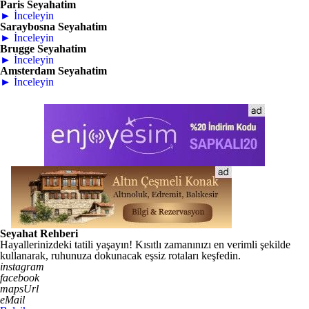
Paris Seyahatim
► İnceleyin
Saraybosna Seyahatim
► İnceleyin
Brugge Seyahatim
► İnceleyin
Amsterdam Seyahatim
► İnceleyin
Seyahat Rehberi
Hayallerinizdeki tatili yaşayın! Kısıtlı zamanınızı en verimli şekilde
kullanarak, ruhunuza dokunacak eşsiz rotaları keşfedin.
instagram
facebook
mapsUrl
eMail