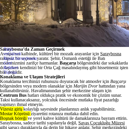
Saraybosna’da Zaman Geçirmek
Tıkla
Avrupa'nın kalbinde, kültürel bir mozaik arayanlar için
veGörseli
Saraybosna
rakipsiz bir seçenek yaratır. Şehir, Osmanlı estetiği ile Batı
Büyüt:Saraybosna
modernizmini zarifçe harmanlar.
Gezi
Başçarşı
bölgesindeki dar sokaklarda
dolaşırken kendinizi bir Orta Çağ masalındaymış gibi hissetmeniz işten
Rehberi
bile değildir.
Tüyosu
Konaklama ve Ulaşım Stratejileri
Konaklama tercihinizi ruhunuzu doyuracak bir atmosfer için
Başçarşı
bölgesinden veya modern olanaklar için
Marijin Dvor
hattından yana
kullanabilirsiniz. Havalimanından şehir merkezine ulaşım için
Centrum Bus
hatları oldukça pratik ve ekonomik bir çözüm sunar.
Taksi kullanacaksanız, yolculuk öncesinde mutlaka
fiyat pazarlığı
yapmayı ihmal etmeyin.
Vizesiz giriş
kolaylığı sayesinde planlarınızı anlık yapabilirsiniz.
Mostar Köprüsü
ziyaretini rotanıza mutlaka dahil edin.
Boşnak böreği
ve yerel kahve kültürü ile damaklarınıza bayram ettirin.
Saraybosna, sadece tarihi yapılarıyla değil,
Savaş Çocukluğu Müzesi
gibi sarsıcı duraklarıyla da derin bir hikaye anlatır. Şehir merkezindeki