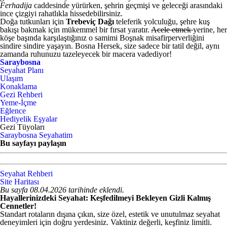
Ferhadija
caddesinde yürürken, şehrin geçmişi ve geleceği arasındaki
ince çizgiyi rahatlıkla hissedebilirsiniz.
Doğa tutkunları için
Trebeviç Dağı
teleferik yolculuğu, şehre kuş
bakışı bakmak için mükemmel bir fırsat yaratır.
Acele etmek
yerine, her
köşe başında karşılaştığınız o samimi Boşnak misafirperverliğini
sindire sindire yaşayın. Bosna Hersek, size sadece bir tatil değil, aynı
zamanda ruhunuzu tazeleyecek bir macera vadediyor!
Saraybosna
Seyahat Planı
Ulaşım
Konaklama
Gezi Rehberi
Yeme-İçme
Eğlence
Hediyelik Eşyalar
Gezi Tüyoları
Saraybosna Seyahatim
Bu sayfayı paylaşın
Seyahat Rehberi
Site Haritası
Bu sayfa 08.04.2026 tarihinde eklendi.
Hayallerinizdeki Seyahat: Keşfedilmeyi Bekleyen Gizli Kalmış
Cennetler!
Standart rotaların dışına çıkın, size özel, estetik ve unutulmaz seyahat
deneyimleri için doğru yerdesiniz. Vaktiniz değerli, keşfiniz limitli.