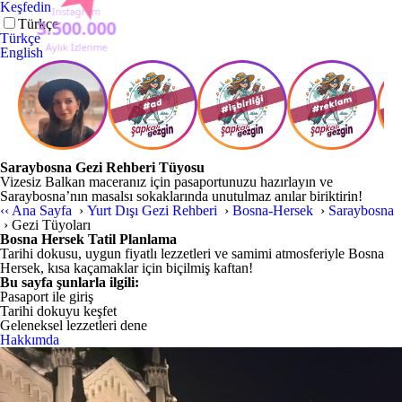
Keşfedin
Türkçe
Türkçe
English
Saraybosna Gezi Rehberi Tüyosu
Vizesiz Balkan maceranız için pasaportunuzu hazırlayın ve
Saraybosna’nın masalsı sokaklarında unutulmaz anılar biriktirin!
‹‹
Ana Sayfa
›
Yurt Dışı Gezi Rehberi
›
Bosna-Hersek
›
Saraybosna
›
Gezi Tüyoları
Bosna Hersek Tatil Planlama
Tarihi dokusu, uygun fiyatlı lezzetleri ve samimi atmosferiyle Bosna
Hersek, kısa kaçamaklar için biçilmiş kaftan!
Bu sayfa şunlarla ilgili:
Pasaport ile giriş
Tarihi dokuyu keşfet
Geleneksel lezzetleri dene
Hakkımda