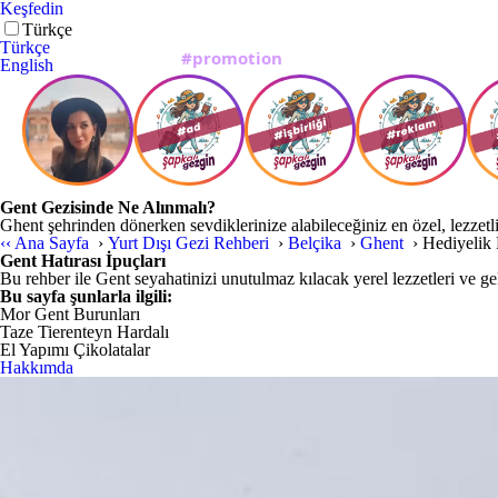
Keşfedin
Türkçe
Türkçe
English
Gent Gezisinde Ne Alınmalı?
Ghent şehrinden dönerken sevdiklerinize alabileceğiniz en özel, lezzetli
‹‹
Ana Sayfa
›
Yurt Dışı Gezi Rehberi
›
Belçika
›
Ghent
›
Hediyelik 
Gent Hatırası İpuçları
Bu rehber ile Gent seyahatinizi unutulmaz kılacak yerel lezzetleri ve gel
Bu sayfa şunlarla ilgili:
Mor Gent Burunları
Taze Tierenteyn Hardalı
El Yapımı Çikolatalar
Hakkımda