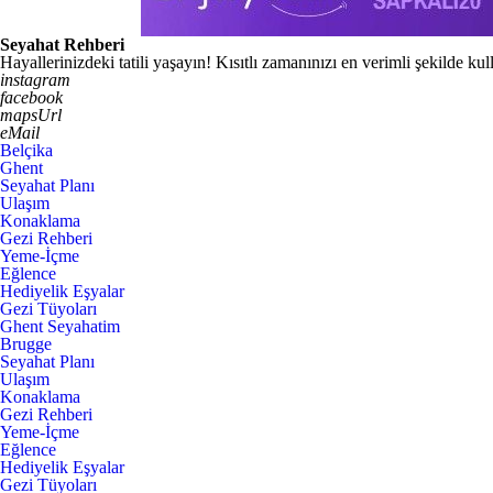
Seyahat Rehberi
Hayallerinizdeki tatili yaşayın! Kısıtlı zamanınızı en verimli şekilde k
instagram
facebook
mapsUrl
eMail
Belçika
Ghent
Seyahat Planı
Ulaşım
Konaklama
Gezi Rehberi
Yeme-İçme
Eğlence
Hediyelik Eşyalar
Gezi Tüyoları
Ghent Seyahatim
Brugge
Seyahat Planı
Ulaşım
Konaklama
Gezi Rehberi
Yeme-İçme
Eğlence
Hediyelik Eşyalar
Gezi Tüyoları