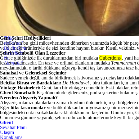
Gent Şehri Hediyelikleri
Tıkla
Belçika'nın bu gizli mücevherinden dönerken yanınızda küçük bir par
veGörseli
ve el emeği ürünleriyle de sizi kendine hayran bırakır. Kısıtlı vaktinizi 
Büyüt:Gent
Şehrin Sembolü Olan Lezzetler
Gezisinde
Gent'e gittiğinizde ilk duraklarınızdan biri mutlaka
Ne
Cuberdons
, yani h
lezzet patlamasıdır. En taze ve orijinal olanlarını mutlaka
Alınmalı?
Temmerman
meydanındaki o tarihi dükkana uğrayıp kendi taş kavanozunuza taze hard
Sanatsal ve Geleneksel Seçimler
Sadece yemek değil, anı da biriktirmek istiyorsanız şu detaylara odakla
Belçika Birası ve Bardakları:
De Hopduvel
, bira tutkunları için tam
Vintage Hazineleri:
Gent, tam bir vintage cennetidir. Eski plaklar, retr
Ghent Snowball:
Kış döneminde giderseniz, pudra şekerine bulanmış 
Nereden Alışveriş Yapmalı?
Alışveriş rotanızı planlarken zaman kaybını önlemek için şu bölgelere 
Eğer
lüks tasarımcılar
ve butik dükkanlar arıyorsanız
şehir merkezini
bölgesindeki o dar sokaklarda saklı dükkanları keşfedin. Unutmayın, Ge
Cumartesi gününe yayarak, şehrin o huzurlu atmosferinde keyifli bir gün
Ghent
Seyahat Planı
Ulaşım
Konaklama