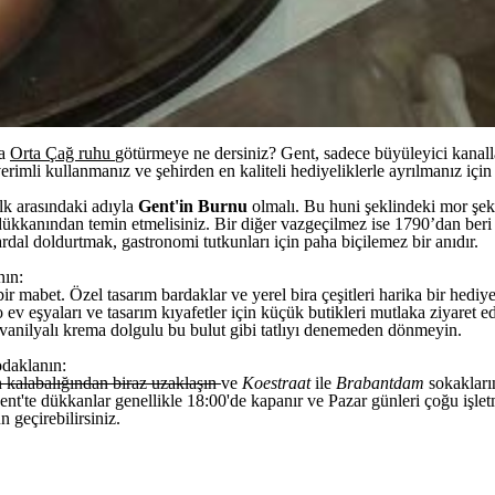
ça
Orta Çağ ruhu
götürmeye ne dersiniz? Gent, sadece büyüleyici kanall
verimli kullanmanız ve şehirden en kaliteli hediyeliklerle ayrılmanız için 
alk arasındaki adıyla
Gent'in Burnu
olmalı. Bu huni şeklindeki mor şek
dükkanından temin etmelisiniz. Bir diğer vazgeçilmez ise 1790’dan beri 
al doldurtmak, gastronomi tutkunları için paha biçilemez bir anıdır.
nın:
 bir mabet. Özel tasarım bardaklar ve yerel bira çeşitleri harika bir hediy
o ev eşyaları ve tasarım kıyafetler için küçük butikleri mutlaka ziyaret ed
vanilyalı krema dolgulu bu bulut gibi tatlıyı denemeden dönmeyin.
odaklanın:
n kalabalığından biraz uzaklaşın
ve
Koestraat
ile
Brabantdam
sokaklar
nt'te dükkanlar genellikle 18:00'de kapanır ve Pazar günleri çoğu işlet
 geçirebilirsiniz.