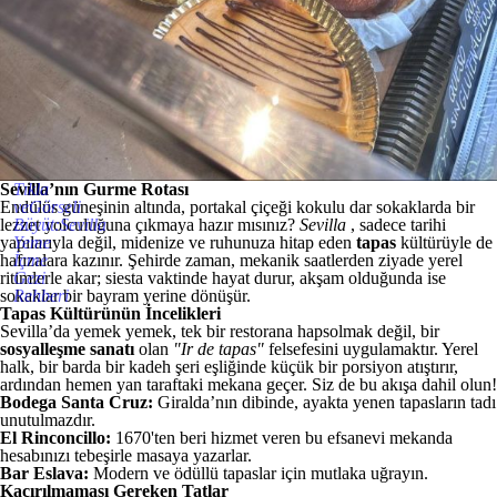
Sevilla’nın Gurme Rotası
Tıkla
Endülüs güneşinin altında, portakal çiçeği kokulu dar sokaklarda bir
veGörseli
lezzet yolculuğuna çıkmaya hazır mısınız?
Büyüt:Sevilla
Sevilla
, sadece tarihi
yapılarıyla değil, midenize ve ruhunuza hitap eden
Yeme
tapas
kültürüyle de
hafızalara kazınır. Şehirde zaman, mekanik saatlerden ziyade yerel
İçme
ritimlerle akar; siesta vaktinde hayat durur, akşam olduğunda ise
Gezi
sokaklar bir bayram yerine dönüşür.
Rehberi
Tapas Kültürünün İncelikleri
Sevilla’da yemek yemek, tek bir restorana hapsolmak değil, bir
sosyalleşme sanatı
olan
"Ir de tapas"
felsefesini uygulamaktır. Yerel
halk, bir barda bir kadeh şeri eşliğinde küçük bir porsiyon atıştırır,
ardından hemen yan taraftaki mekana geçer. Siz de bu akışa dahil olun!
Bodega Santa Cruz:
Giralda’nın dibinde, ayakta yenen tapasların tadı
unutulmazdır.
El Rinconcillo:
1670'ten beri hizmet veren bu efsanevi mekanda
hesabınızı tebeşirle masaya yazarlar.
Bar Eslava:
Modern ve ödüllü tapaslar için mutlaka uğrayın.
Kaçırılmaması Gereken Tatlar