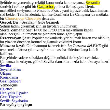
Şehirde ne yemeniz gerektiği konusunda kararsızsanız,
Serranito
sandviçi ve buz gibi bir
Gazpacho
çorbası ile başlayın. Deniz
mahsülleri seviyorsanız
Pescaito Frito
, yani taptaze balık kızartmaları
sizi bekler. Tatlı krizleriniz için ise
Confitería La Campana
'da mutlaka
bir
Churros con Chocolate
deneyin.
Gerçek Bir "Sevillalı" Gibi Gezmek
Şehrin tadını çıkarmak için şu tüyoları unutmayın:
Siesta Zamanı:
Saat 14:00 ile 17:00 arası mekanların kapalı
olabileceğini unutmayın ve planınızı buna göre yapın.
Rezervasyon Şart:
Popüler mekanlarda yer bulmak bazen zor olabilir,
bu yüzden önceden kontrol sağlamak vaktinizi korur.
Manzara keyfi:
Gün batımını izlemek için
La Terrazza del EME
gibi
teras mekanlarına çıkın ve şehrin o masalsı silüetine karşı kadeh
kaldırın.
Bu şehirde sadece sokakları değil, kendinizi de keşfedeceksiniz.
Çantanızı hazırlayın, çünkü
Sevilla
damaklarınızda iz bırakmaya hazır!
Sevilla
Seyahat Planı
Ulaşım
Konaklama
Gezi Rehberi
Yeme-İçme
Eğlence
Hediyelik Eşyalar
Gezi Tüyoları
Sevilla Seyahatim
Bu sayfayı paylaşın