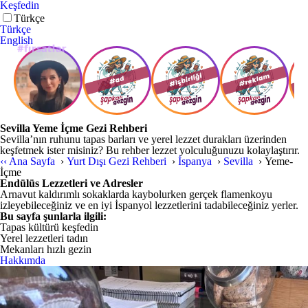
Keşfedin
Türkçe
Türkçe
English
Sevilla Yeme İçme Gezi Rehberi
Sevilla’nın ruhunu tapas barları ve yerel lezzet durakları üzerinden
keşfetmek ister misiniz? Bu rehber lezzet yolculuğunuzu kolaylaştırır.
‹‹
Ana Sayfa
›
Yurt Dışı Gezi Rehberi
›
İspanya
›
Sevilla
›
Yeme-
İçme
Endülüs Lezzetleri ve Adresler
Arnavut kaldırımlı sokaklarda kaybolurken gerçek flamenkoyu
izleyebileceğiniz ve en iyi İspanyol lezzetlerini tadabileceğiniz yerler.
Bu sayfa şunlarla ilgili:
Tapas kültürü keşfedin
Yerel lezzetleri tadın
Mekanları hızlı gezin
Hakkımda