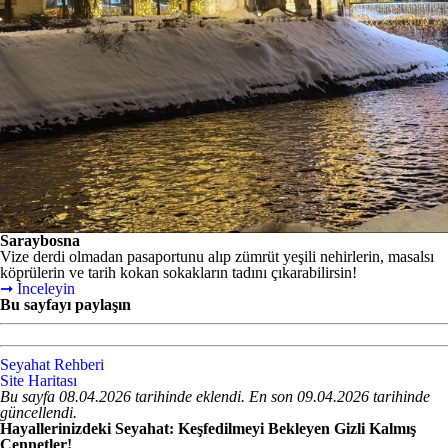
Saraybosna
Vize derdi olmadan pasaportunu alıp zümrüt yeşili nehirlerin, masalsı
köprülerin ve tarih kokan sokakların tadını çıkarabilirsin!
➞ İnceleyin
Bu sayfayı paylaşın
Seyahat Rehberi
Site Haritası
Bu sayfa 08.04.2026 tarihinde eklendi. En son 09.04.2026 tarihinde
güncellendi.
Hayallerinizdeki Seyahat: Keşfedilmeyi Bekleyen Gizli Kalmış
Cennetler!