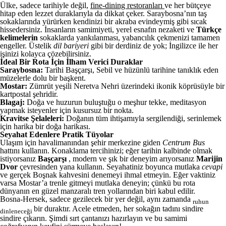
Ülke, sadece tarihiyle değil,
fine-dining restoranları
ve her bütçeye
hitap eden lezzet duraklarıyla da dikkat çeker. Saraybosna’nın taş
sokaklarında yürürken kendinizi bir akraba evindeymiş gibi sıcak
hissedersiniz. İnsanların samimiyeti, yerel esnafın nezaketi ve
Türkçe
kelimelerin
sokaklarda yankılanması, yabancılık çekmenizi tamamen
engeller. Üstelik
dil bariyeri
gibi bir derdiniz de yok; İngilizce ile her
işinizi kolayca çözebilirsiniz.
İdeal Bir Rota İçin İlham Verici Duraklar
Saraybosna:
Tarihi Başçarşı, Sebil ve hüzünlü tarihine tanıklık eden
müzelerle dolu bir başkent.
Mostar:
Zümrüt yeşili Neretva Nehri üzerindeki ikonik köprüsüyle bir
kartpostal şehridir.
Blagaj:
Doğa ve huzurun buluştuğu o meşhur tekke, meditasyon
yapmak isteyenler için kusursuz bir nokta.
Kravitse Şelaleleri:
Doğanın tüm ihtişamıyla sergilendiği, serinlemek
için harika bir doğa harikası.
Seyahat Edenlere Pratik Tüyolar
Ulaşım için havalimanından şehir merkezine giden
Centrum Bus
hattını kullanın. Konaklama tercihinizi; eğer tarihin kalbinde olmak
istiyorsanız
Başçarşı
, modern ve şık bir deneyim arıyorsanız
Marijin
Dvor
çevresinden yana kullanın. Seyahatiniz boyunca mutlaka
cevapi
ve gerçek Boşnak kahvesini denemeyi ihmal etmeyin. Eğer vaktiniz
varsa Mostar’a trenle gitmeyi mutlaka deneyin; çünkü bu rota
dünyanın en güzel manzaralı tren yollarından biri kabul edilir.
Bosna-Hersek, sadece gezilecek bir yer değil, aynı zamanda
ruhun
bir duraktır. Acele etmeden, her sokağın tadını sindire
dinleneceği
sindire çıkarın. Şimdi sırt çantanızı hazırlayın ve bu samimi