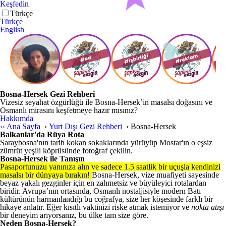
Keşfedin
Türkçe
Türkçe
English
Bosna-Hersek Gezi Rehberi
Vizesiz seyahat özgürlüğü ile Bosna-Hersek’in masalsı doğasını ve
Osmanlı mirasını keşfetmeye hazır mısınız?
Hakkımda
‹‹
Ana Sayfa
›
Yurt Dışı Gezi Rehberi
›
Bosna-Hersek
Balkanlar'da Rüya Rota
Saraybosna'nın tarih kokan sokaklarında yürüyüp Mostar'ın o eşsiz
zümrüt yeşili köprüsünde fotoğraf çekilin.
Bosna-Hersek ile Tanışın
Pasaportunuzu yanınıza alın ve sadece 1.5 saatlik bir uçuşla kendinizi
masalsı bir dünyaya bırakın!
Bosna-Hersek, vize muafiyeti sayesinde
beyaz yakalı gezginler için en zahmetsiz ve büyüleyici rotalardan
biridir. Avrupa’nın ortasında, Osmanlı nostaljisiyle modern Batı
kültürünün harmanlandığı bu coğrafya, size her köşesinde farklı bir
hikaye anlatır. Eğer kısıtlı vaktinizi riske atmak istemiyor ve
nokta atışı
bir deneyim arıyorsanız, bu ülke tam size göre.
Neden Bosna-Hersek?