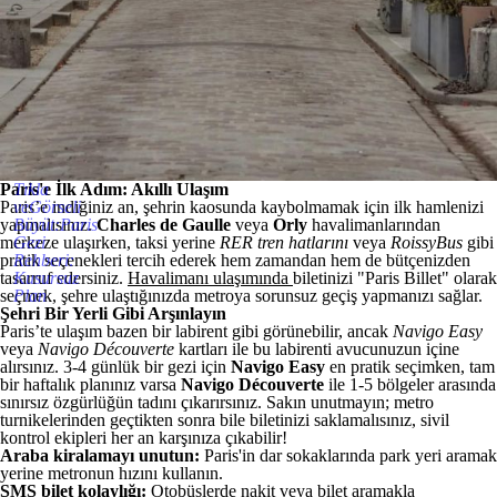
Paris'e İlk Adım: Akıllı Ulaşım
Tıkla
Paris’e indiğiniz an, şehrin kaosunda kaybolmamak için ilk hamlenizi
veGörseli
yapmalısınız.
Büyüt:Paris
Charles de Gaulle
veya
Orly
havalimanlarından
merkeze ulaşırken, taksi yerine
Gezi
RER tren hatlarını
veya
RoissyBus
gibi
pratik seçenekleri tercih ederek hem zamandan hem de bütçenizden
Rehberi:
tasarruf edersiniz.
Kusursuz
Havalimanı ulaşımında
biletinizi "Paris Billet" olarak
seçmek, şehre ulaştığınızda metroya sorunsuz geçiş yapmanızı sağlar.
Plan
Şehri Bir Yerli Gibi Arşınlayın
Paris’te ulaşım bazen bir labirent gibi görünebilir, ancak
Navigo Easy
veya
Navigo Découverte
kartları ile bu labirenti avucunuzun içine
alırsınız. 3-4 günlük bir gezi için
Navigo Easy
en pratik seçimken, tam
bir haftalık planınız varsa
Navigo Découverte
ile 1-5 bölgeler arasında
sınırsız özgürlüğün tadını çıkarırsınız. Sakın unutmayın; metro
turnikelerinden geçtikten sonra bile biletinizi saklamalısınız, sivil
kontrol ekipleri her an karşınıza çıkabilir!
Araba kiralamayı unutun:
Paris'in dar sokaklarında park yeri aramak
yerine metronun hızını kullanın.
SMS bilet kolaylığı:
Otobüslerde nakit veya bilet aramakla