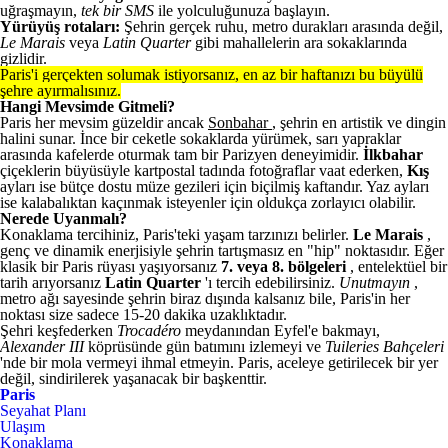
uğraşmayın,
tek bir SMS
ile yolculuğunuza başlayın.
Yürüyüş rotaları:
Şehrin gerçek ruhu, metro durakları arasında değil,
Le Marais
veya
Latin Quarter
gibi mahallelerin ara sokaklarında
gizlidir.
Paris'i gerçekten solumak istiyorsanız, en az bir haftanızı bu büyülü
şehre ayırmalısınız.
Hangi Mevsimde Gitmeli?
Paris her mevsim güzeldir ancak
Sonbahar
, şehrin en artistik ve dingin
halini sunar. İnce bir ceketle sokaklarda yürümek, sarı yapraklar
arasında kafelerde oturmak tam bir Parizyen deneyimidir.
İlkbahar
çiçeklerin büyüsüyle kartpostal tadında fotoğraflar vaat ederken,
Kış
ayları ise bütçe dostu müze gezileri için biçilmiş kaftandır. Yaz ayları
ise kalabalıktan kaçınmak isteyenler için oldukça zorlayıcı olabilir.
Nerede Uyanmalı?
Konaklama tercihiniz, Paris'teki yaşam tarzınızı belirler.
Le Marais
,
genç ve dinamik enerjisiyle şehrin tartışmasız en "hip" noktasıdır. Eğer
klasik bir Paris rüyası yaşıyorsanız
7. veya 8. bölgeleri
, entelektüel bir
tarih arıyorsanız
Latin Quarter
'ı tercih edebilirsiniz.
Unutmayın
,
metro ağı sayesinde şehrin biraz dışında kalsanız bile, Paris'in her
noktası size sadece 15-20 dakika uzaklıktadır.
Şehri keşfederken
Trocadéro
meydanından Eyfel'e bakmayı,
Alexander III
köprüsünde gün batımını izlemeyi ve
Tuileries Bahçeleri
'nde bir mola vermeyi ihmal etmeyin. Paris, aceleye getirilecek bir yer
değil, sindirilerek yaşanacak bir başkenttir.
Paris
Seyahat Planı
Ulaşım
Konaklama