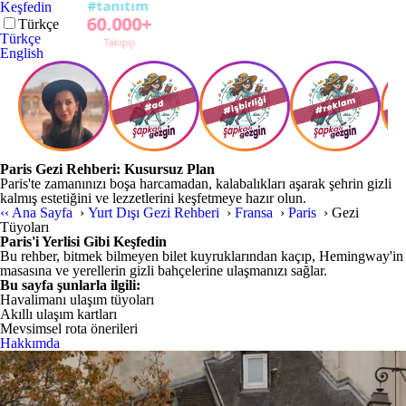
Keşfedin
Türkçe
Türkçe
English
Paris Gezi Rehberi: Kusursuz Plan
Paris'te zamanınızı boşa harcamadan, kalabalıkları aşarak şehrin gizli
kalmış estetiğini ve lezzetlerini keşfetmeye hazır olun.
‹‹
Ana Sayfa
›
Yurt Dışı Gezi Rehberi
›
Fransa
›
Paris
›
Gezi
Tüyoları
Paris'i Yerlisi Gibi Keşfedin
Bu rehber, bitmek bilmeyen bilet kuyruklarından kaçıp, Hemingway'in
masasına ve yerellerin gizli bahçelerine ulaşmanızı sağlar.
Bu sayfa şunlarla ilgili:
Havalimanı ulaşım tüyoları
Akıllı ulaşım kartları
Mevsimsel rota önerileri
Hakkımda