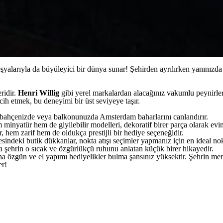
eşyalarıyla da büyüleyici bir dünya sunar! Şehirden ayrılırken yanınızda
ridir.
Henri Willig
gibi yerel markalardan alacağınız vakumlu peynirler,
rcih etmek, bu deneyimi bir üst seviyeye taşır.
, bahçenizde veya balkonunuzda Amsterdam baharlarını canlandırır.
minyatür hem de giyilebilir modelleri, dekoratif birer parça olarak evin
 hem zarif hem de oldukça prestijli bir hediye seçeneğidir.
esindeki butik dükkanlar, nokta atışı seçimler yapmanız için en ideal 
nda şehrin o sıcak ve özgürlükçü ruhunu anlatan küçük birer hikayedir.
ha özgün ve el yapımı hediyelikler bulma şansınız yüksektir. Şehrin mer
er!