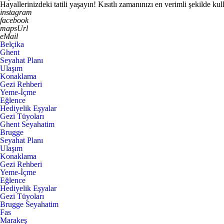
Hayallerinizdeki tatili yaşayın! Kısıtlı zamanınızı en verimli şekilde k
instagram
facebook
mapsUrl
eMail
Belçika
Ghent
Seyahat Planı
Ulaşım
Konaklama
Gezi Rehberi
Yeme-İçme
Eğlence
Hediyelik Eşyalar
Gezi Tüyoları
Ghent Seyahatim
Brugge
Seyahat Planı
Ulaşım
Konaklama
Gezi Rehberi
Yeme-İçme
Eğlence
Hediyelik Eşyalar
Gezi Tüyoları
Brugge Seyahatim
Fas
Marakeş