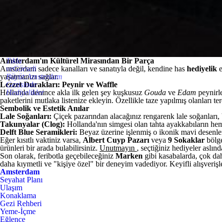
Amsterdam'ın Kültürel Mirasından Bir Parça
Tıkla
Amsterdam sadece kanalları ve sanatıyla değil, kendine has
veGörseli
hediyelik
yaşatmanızı sağlar.
Büyüt:Amsterdam
Lezzet Durakları: Peynir ve Waffle
Gezisinde
Hollanda denince akla ilk gelen şey kuşkusuz
Hediyelikler
Gouda
ve
Edam
peynirle
paketlerini mutlaka listenize ekleyin. Özellikle taze yapılmış olanları te
Sembolik ve Estetik Anılar
Lale Soğanları:
Çiçek pazarından alacağınız rengarenk lale soğanları
Takunyalar (Clog):
Hollanda'nın simgesi olan tahta ayakkabıların hem 
Delft Blue Seramikleri:
Beyaz üzerine işlenmiş o ikonik mavi desenler,
Eğer kısıtlı vaktiniz varsa,
Albert Cuyp Pazarı
veya
9 Sokaklar
bölg
ürünleri bir arada bulabilirsiniz.
Unutmayın
, seçtiğiniz hediyeler aslı
Son olarak, feribotla geçebileceğiniz
Marken
gibi kasabalarda, çok da
daha kıymetli ve "kişiye özel" bir deneyim vadediyor. Keyifli alışverişl
Amsterdam
Seyahat Planı
Ulaşım
Konaklama
Gezi Rehberi
Yeme-İçme
Eğlence