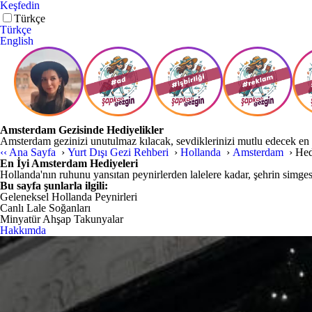
Keşfedin
Türkçe
Türkçe
English
Amsterdam Gezisinde Hediyelikler
Amsterdam gezinizi unutulmaz kılacak, sevdiklerinizi mutlu edecek en öz
‹‹
Ana Sayfa
›
Yurt Dışı Gezi Rehberi
›
Hollanda
›
Amsterdam
›
Hed
En İyi Amsterdam Hediyeleri
Hollanda'nın ruhunu yansıtan peynirlerden lalelere kadar, şehrin simgesi
Bu sayfa şunlarla ilgili:
Geleneksel Hollanda Peynirleri
Canlı Lale Soğanları
Minyatür Ahşap Takunyalar
Hakkımda