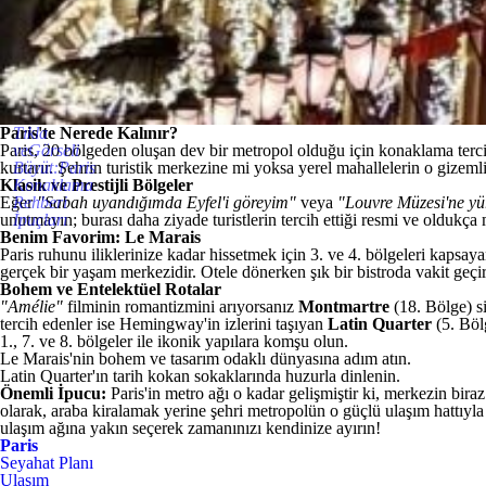
Paris'te Nerede Kalınır?
Tıkla
Paris, 20 bölgeden oluşan dev bir metropol olduğu için konaklama tercihi
veGörseli
kurtarır. Şehrin turistik merkezine mi yoksa yerel mahallelerin o gizeml
Büyüt:Paris
Klasik ve Prestijli Bölgeler
Konaklama
Eğer
Rehberi
"Sabah uyandığımda Eyfel'i göreyim"
veya
"Louvre Müzesi'ne y
unutmayın; burası daha ziyade turistlerin tercih ettiği resmi ve oldukça m
İpuçları
Benim Favorim: Le Marais
Paris ruhunu iliklerinize kadar hissetmek için 3. ve 4. bölgeleri kapsay
gerçek bir yaşam merkezidir. Otele dönerken şık bir bistroda vakit geçirm
Bohem ve Entelektüel Rotalar
"Amélie"
filminin romantizmini arıyorsanız
Montmartre
(18. Bölge) s
tercih edenler ise Hemingway'in izlerini taşıyan
Latin Quarter
(5. Böl
1., 7. ve 8. bölgeler ile ikonik yapılara komşu olun.
Le Marais'nin bohem ve tasarım odaklı dünyasına adım atın.
Latin Quarter'ın tarih kokan sokaklarında huzurla dinlenin.
Önemli İpucu:
Paris'in metro ağı o kadar gelişmiştir ki, merkezin bir
olarak, araba kiralamak yerine şehri metropolün o güçlü ulaşım hattıy
ulaşım ağına yakın seçerek zamanınızı kendinize ayırın!
Paris
Seyahat Planı
Ulaşım