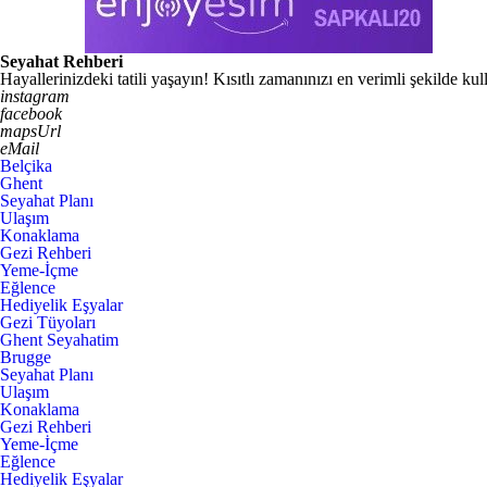
Seyahat Rehberi
Hayallerinizdeki tatili yaşayın! Kısıtlı zamanınızı en verimli şekilde k
instagram
facebook
mapsUrl
eMail
Belçika
Ghent
Seyahat Planı
Ulaşım
Konaklama
Gezi Rehberi
Yeme-İçme
Eğlence
Hediyelik Eşyalar
Gezi Tüyoları
Ghent Seyahatim
Brugge
Seyahat Planı
Ulaşım
Konaklama
Gezi Rehberi
Yeme-İçme
Eğlence
Hediyelik Eşyalar