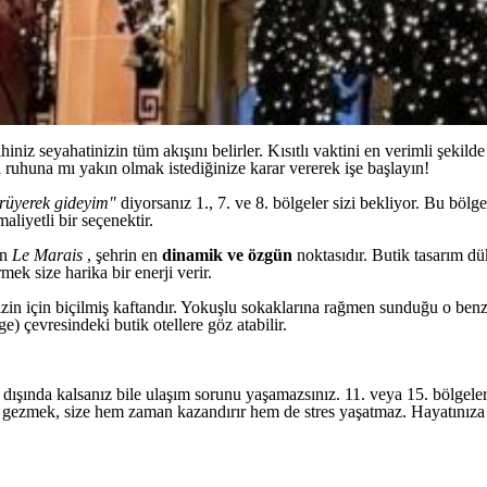
niz seyahatinizin tüm akışını belirler. Kısıtlı vaktini en verimli şekil
i ruhuna mı yakın olmak istediğinize karar vererek işe başlayın!
ürüyerek gideyim"
diyorsanız 1., 7. ve 8. bölgeler sizi bekliyor. Bu bölge
aliyetli bir seçenektir.
an
Le Marais
, şehrin en
dinamik ve özgün
noktasıdır. Butik tasarım dü
ek size harika bir enerji verir.
izin için biçilmiş kaftandır. Yokuşlu sokaklarına rağmen sunduğu o benz
ge) çevresindeki butik otellere göz atabilir.
az dışında kalsanız bile ulaşım sorunu yaşamazsınız. 11. veya 15. bölge
la gezmek, size hem zaman kazandırır hem de stres yaşatmaz. Hayatınız