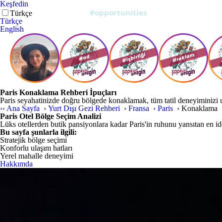
Keşfedin
Türkçe
Türkçe
English
Paris Konaklama Rehberi İpuçları
Paris seyahatinizde doğru bölgede konaklamak, tüm tatil deneyiminizi 
‹‹
Ana Sayfa
›
Yurt Dışı Gezi Rehberi
›
Fransa
›
Paris
›
Konaklama
Paris Otel Bölge Seçim Analizi
Lüks otellerden butik pansiyonlara kadar Paris'in ruhunu yansıtan en ide
Bu sayfa şunlarla ilgili:
Stratejik bölge seçimi
Konforlu ulaşım hatları
Yerel mahalle deneyimi
Hakkımda