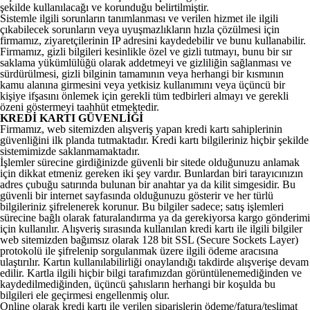
şekilde kullanılacağı ve korunduğu belirtilmiştir.
Sistemle ilgili sorunların tanımlanması ve verilen hizmet ile ilgili
çıkabilecek sorunların veya uyuşmazlıkların hızla çözülmesi için
firmamız, ziyaretçilerinin IP adresini kaydedebilir ve bunu kullanabilir.
Firmamız, gizli bilgileri kesinlikle özel ve gizli tutmayı, bunu bir sır
saklama yükümlülüğü olarak addetmeyi ve gizliliğin sağlanması ve
sürdürülmesi, gizli bilginin tamamının veya herhangi bir kısmının
kamu alanına girmesini veya yetkisiz kullanımını veya üçüncü bir
kişiye ifşasını önlemek için gerekli tüm tedbirleri almayı ve gerekli
özeni göstermeyi taahhüt etmektedir.
KREDİ KARTI GÜVENLİĞİ
Firmamız, web sitemizden alışveriş yapan kredi kartı sahiplerinin
güvenliğini ilk planda tutmaktadır. Kredi kartı bilgileriniz hiçbir şekilde
sistemimizde saklanmamaktadır.
İşlemler sürecine girdiğinizde güvenli bir sitede olduğunuzu anlamak
için dikkat etmeniz gereken iki şey vardır. Bunlardan biri tarayıcınızın
adres çubuğu satırında bulunan bir anahtar ya da kilit simgesidir. Bu
güvenli bir internet sayfasında olduğunuzu gösterir ve her türlü
bilgileriniz şifrelenerek korunur. Bu bilgiler sadece; satış işlemleri
sürecine bağlı olarak faturalandırma ya da gerekiyorsa kargo gönderimi
için kullanılır. Alışveriş sırasında kullanılan kredi kartı ile ilgili bilgiler
web sitemizden bağımsız olarak 128 bit SSL (Secure Sockets Layer)
protokolü ile şifrelenip sorgulanmak üzere ilgili ödeme aracısına
ulaştırılır. Kartın kullanılabilirliği onaylandığı takdirde alışverişe devam
edilir. Kartla ilgili hiçbir bilgi tarafımızdan görüntülenemediğinden ve
kaydedilmediğinden, üçüncü şahısların herhangi bir koşulda bu
bilgileri ele geçirmesi engellenmiş olur.
Online olarak kredi kartı ile verilen siparişlerin ödeme/fatura/teslimat