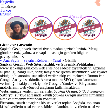
Keşfedin
Türkçe
Türkçe
English
Gizlilik ve Güvenlik
Şapkalı Gezgin web sitesini üye olmadan gezinebilirsiniz. Mesaj
gönderirseniz, yalnızca cevaplanması için gereken bilgileri
paylaşmalısınız.
‹‹
Ana Sayfa
›
Seyahat Rehberi
›
Yasal
›
Gizlilik
Şapkalı Gezgin Web Sitesi Gizlilik ve Güvenlik Politikaları
www.sapkaligezgin.com web sitesinde sadece; ziyaretçilerin gezinme
alışkanlığı, hangi ülke, şehir, tarayıcı ve işletim sisteminden kaç ziyaret
olduğu gibi anonim istatistiksel veriler takip edilmektedir. Bunun için
Google Analytics etkindir. Arama motoru SEO çalışmalarımızın
verimliliğini takip etmek için de Google, Yandex ve Bing arama
motorlarının web yönetici araçlarını kullanılmaktadır.
Websitemizde verilen tüm servisler
Şapkalı Gezgin, 54050, Serdivan,
Sakarya, Türkiye
adresinde kayıtlı
Şapkalı Gezgin
ünvanlı firmamıza
aittir ve firmamız tarafından yönetilir.
Firmamız, sınırlı amaçlarla kişisel veriler toplar. Aşağıda, toplanan
kişisel verilerin nasıl ve ne şekilde toplandığı, bu verilerin nasıl ve ne