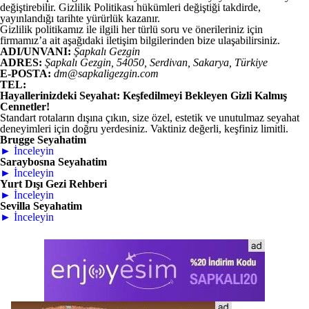
değiştirebilir. Gizlilik Politikası hükümleri değiştiği takdirde,
yayınlandığı tarihte yürürlük kazanır.
Gizlilik politikamız ile ilgili her türlü soru ve önerileriniz için
firmamız’a ait aşağıdaki iletişim bilgilerinden bize ulaşabilirsiniz.
ADI/UNVANI:
Şapkalı Gezgin
ADRES:
Şapkalı Gezgin, 54050, Serdivan, Sakarya, Türkiye
E-POSTA:
dm@sapkaligezgin.com
TEL:
Hayallerinizdeki Seyahat: Keşfedilmeyi Bekleyen Gizli Kalmış
Cennetler!
Standart rotaların dışına çıkın, size özel, estetik ve unutulmaz seyahat
deneyimleri için doğru yerdesiniz. Vaktiniz değerli, keşfiniz limitli.
Brugge Seyahatim
► İnceleyin
Saraybosna Seyahatim
► İnceleyin
Yurt Dışı Gezi Rehberi
► İnceleyin
Sevilla Seyahatim
► İnceleyin