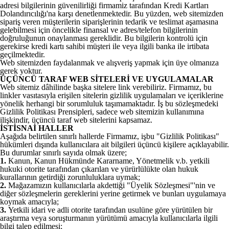
adresi bilgilerinin güvenilirliği firmamiz tarafından Kredi Kartları
Dolandırıcılığı'na karşı denetlenmektedir. Bu yüzden, web sitemizden
sipariş veren müşterilerin siparişlerinin tedarik ve teslimat aşamasına
gelebilmesi için öncelikle finansal ve adres/telefon bilgilerinin
doğruluğunun onaylanması gereklidir. Bu bilgilerin kontrolü için
gerekirse kredi kartı sahibi müşteri ile veya ilgili banka ile irtibata
geçilmektedir.
Web sitemizden faydalanmak ve alışveriş yapmak için üye olmanıza
gerek yoktur.
ÜÇÜNCÜ TARAF WEB SİTELERİ VE UYGULAMALAR
Web sitemiz dâhilinde başka sitelere link verebiliriz. Firmamız, bu
linkler vasıtasıyla erişilen sitelerin gizlilik uygulamaları ve içeriklerine
yönelik herhangi bir sorumluluk taşımamaktadır. İş bu sözleşmedeki
Gizlilik Politikası Prensipleri, sadece web sitemizin kullanımına
ilişkindir, üçüncü taraf web sitelerini kapsamaz.
İSTİSNAİ HALLER
Aşağıda belirtilen sınırlı hallerde Firmamız, işbu "Gizlilik Politikası"
hükümleri dışında kullanıcılara ait bilgileri üçüncü kişilere açıklayabilir.
Bu durumlar sınırlı sayıda olmak üzere;
1.
Kanun, Kanun Hükmünde Kararname, Yönetmelik v.b. yetkili
hukuki otorite tarafından çıkarılan ve yürürlülükte olan hukuk
kurallarının getirdiği zorunluluklara uymak;
2.
Mağazamızın kullanıcılarla akdettiği "Üyelik Sözleşmesi"'nin ve
diğer sözleşmelerin gereklerini yerine getirmek ve bunları uygulamaya
koymak amacıyla;
3.
Yetkili idari ve adli otorite tarafından usulüne göre yürütülen bir
araştırma veya soruşturmanın yürütümü amacıyla kullanıcılarla ilgili
bilgi talep edilmesi;