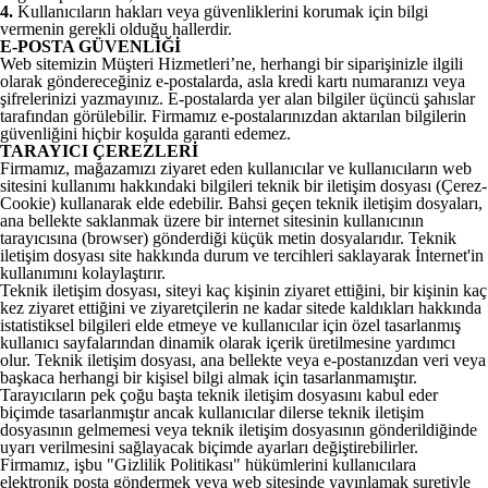
4.
Kullanıcıların hakları veya güvenliklerini korumak için bilgi
vermenin gerekli olduğu hallerdir.
E-POSTA GÜVENLİĞİ
Web sitemizin Müşteri Hizmetleri’ne, herhangi bir siparişinizle ilgili
olarak göndereceğiniz e-postalarda, asla kredi kartı numaranızı veya
şifrelerinizi yazmayınız. E-postalarda yer alan bilgiler üçüncü şahıslar
tarafından görülebilir. Firmamız e-postalarınızdan aktarılan bilgilerin
güvenliğini hiçbir koşulda garanti edemez.
TARAYICI ÇEREZLERİ
Firmamız, mağazamızı ziyaret eden kullanıcılar ve kullanıcıların web
sitesini kullanımı hakkındaki bilgileri teknik bir iletişim dosyası (Çerez-
Cookie) kullanarak elde edebilir. Bahsi geçen teknik iletişim dosyaları,
ana bellekte saklanmak üzere bir internet sitesinin kullanıcının
tarayıcısına (browser) gönderdiği küçük metin dosyalarıdır. Teknik
iletişim dosyası site hakkında durum ve tercihleri saklayarak İnternet'in
kullanımını kolaylaştırır.
Teknik iletişim dosyası, siteyi kaç kişinin ziyaret ettiğini, bir kişinin kaç
kez ziyaret ettiğini ve ziyaretçilerin ne kadar sitede kaldıkları hakkında
istatistiksel bilgileri elde etmeye ve kullanıcılar için özel tasarlanmış
kullanıcı sayfalarından dinamik olarak içerik üretilmesine yardımcı
olur. Teknik iletişim dosyası, ana bellekte veya e-postanızdan veri veya
başkaca herhangi bir kişisel bilgi almak için tasarlanmamıştır.
Tarayıcıların pek çoğu başta teknik iletişim dosyasını kabul eder
biçimde tasarlanmıştır ancak kullanıcılar dilerse teknik iletişim
dosyasının gelmemesi veya teknik iletişim dosyasının gönderildiğinde
uyarı verilmesini sağlayacak biçimde ayarları değiştirebilirler.
Firmamız, işbu "Gizlilik Politikası" hükümlerini kullanıcılara
elektronik posta göndermek veya web sitesinde yayınlamak suretiyle