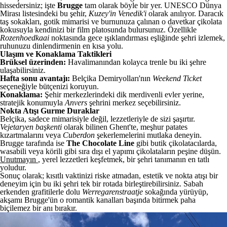
hissedersiniz; işte
Brugge
tam olarak böyle bir yer. UNESCO Dünya
Mirası listesindeki bu şehir,
Kuzey'in Venedik'i
olarak anılıyor. Daracık
taş sokakları, gotik mimarisi ve burnunuza çalınan o davetkar çikolata
kokusuyla kendinizi bir film platosunda bulursunuz. Özellikle
Rozenhoedkaai
noktasında gece ışıklandırması eşliğinde şehri izlemek,
ruhunuzu dinlendirmenin en kısa yolu.
Ulaşım ve Konaklama Taktikleri
Brüksel üzerinden:
Havalimanından kolayca trenle bu iki şehre
ulaşabilirsiniz.
Hafta sonu avantajı:
Belçika Demiryolları'nın
Weekend Ticket
seçeneğiyle bütçenizi koruyun.
Konaklama:
Şehir merkezlerindeki dik merdivenli evler yerine,
stratejik konumuyla
Anvers
şehrini merkez seçebilirsiniz.
Nokta Atışı Gurme Duraklar
Belçika, sadece mimarisiyle değil, lezzetleriyle de sizi şaşırtır.
Vejetaryen başkenti
olarak bilinen Ghent'te, meşhur patates
kızartmalarını veya
Cuberdon
şekerlemelerini mutlaka deneyin.
Brugge tarafında ise
The Chocolate Line
gibi butik çikolatacılarda,
wasabili veya körili gibi sıra dışı el yapımı çikolataların peşine düşün.
Unutmayın
, yerel lezzetleri keşfetmek, bir şehri tanımanın en tatlı
yoludur.
Sonuç olarak; kısıtlı vaktinizi riske atmadan, estetik ve nokta atışı bir
deneyim için bu iki şehri tek bir rotada birleştirebilirsiniz. Sabah
erkenden grafitilerle dolu
Werregarenstraatje
sokağında yürüyüp,
akşamı Brugge'ün o romantik kanalları başında bitirmek paha
biçilemez bir anı bırakır.