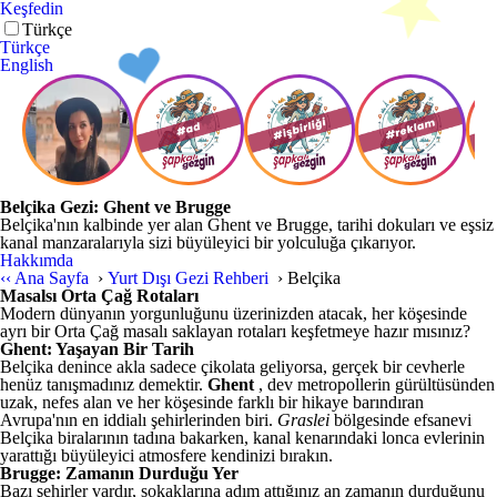
Keşfedin
Türkçe
Türkçe
English
Belçika Gezi: Ghent ve Brugge
Belçika'nın kalbinde yer alan Ghent ve Brugge, tarihi dokuları ve eşsiz
kanal manzaralarıyla sizi büyüleyici bir yolculuğa çıkarıyor.
Hakkımda
‹‹
Ana Sayfa
›
Yurt Dışı Gezi Rehberi
›
Belçika
Masalsı Orta Çağ Rotaları
Modern dünyanın yorgunluğunu üzerinizden atacak, her köşesinde
ayrı bir Orta Çağ masalı saklayan rotaları keşfetmeye hazır mısınız?
Ghent: Yaşayan Bir Tarih
Belçika denince akla sadece çikolata geliyorsa, gerçek bir cevherle
henüz tanışmadınız demektir.
Ghent
, dev metropollerin gürültüsünden
uzak, nefes alan ve her köşesinde farklı bir hikaye barındıran
Avrupa'nın en iddialı şehirlerinden biri.
Graslei
bölgesinde efsanevi
Belçika biralarının tadına bakarken, kanal kenarındaki lonca evlerinin
yarattığı büyüleyici atmosfere kendinizi bırakın.
Brugge: Zamanın Durduğu Yer
Bazı şehirler vardır, sokaklarına adım attığınız an zamanın durduğunu