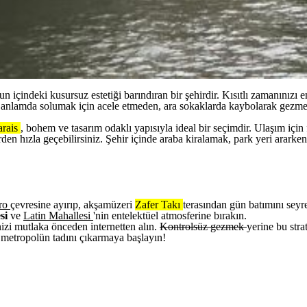
osun içindeki kusursuz estetiği barındıran bir şehirdir. Kısıtlı zamanınız
ek anlamda solumak için acele etmeden, ara sokaklarda kaybolarak gezmek
rais
, bohem ve tasarım odaklı yapısıyla ideal bir seçimdir. Ulaşım için 
lerden hızla geçebilirsiniz. Şehir içinde araba kiralamak, park yeri ara
éro
çevresine ayırıp, akşamüzeri
Zafer Takı
terasından gün batımını seyr
si
ve
Latin Mahallesi
'nin entelektüel atmosferine bırakın.
izi mutlaka önceden internetten alın.
Kontrolsüz gezmek
yerine bu stra
 metropolün tadını çıkarmaya başlayın!