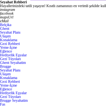
Seyahat Rehberi
Hayallerinizdeki tatili yaşayın! Kısıtlı zamanınızı en verimli şekilde k
instagram
facebook
mapsUrl
eMail
Belçika
Ghent
Seyahat Planı
Ulaşım
Konaklama
Gezi Rehberi
Yeme-İçme
Eğlence
Hediyelik Eşyalar
Gezi Tüyoları
Ghent Seyahatim
Brugge
Seyahat Planı
Ulaşım
Konaklama
Gezi Rehberi
Yeme-İçme
Eğlence
Hediyelik Eşyalar
Gezi Tüyoları
Brugge Seyahatim
Fas