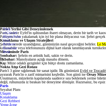
Paris'i Yerlisi Gibi Deneyimlemek
Tıkla
Paris, sadece Eyfel'in ışıltısından ibaret olmayan, derin bir tarih ve ka
veGörseli
Parizyen ruhu yakalamak için iyi bir plana ihtiyacınız var. Şehri gerç
Büyüt:Paris
Konaklama ve Ulaşım Stratejileri
Gezi
Şehirde nerede uyandığınız, gününüzün nasıl geçeceğini belirler.
Rehberi:
Le Ma
kullanabilir veya telefonunuzu dijital kart olarak tanımlayarak turnike
Kusursuz
Mevsiminde Paris
Rota
Sonbahar:
Şehrin en artistik hali, sakin ve derin.
İlkbahar:
Manolyaların açtığı masalsı dönem.
Kış:
Müze odaklı gezginler için bütçe dostu zamanlama.
Nokta Atışı Gezi Rotası
Paris'i 3 güne sığdırmak bir sanat işidir. İlk gününüzü
Eyfel ve Trocad
ayırarak Paris'in o zarif mimarisini keşfedin. Son günü ise
Orsay Müze
Unutmayın, müzelerin kapılarında saatlerce sıra beklemek yerine biletin
değil, ruhunuzda iz bırakan bir deneyime dönüşür. Hazırsanız, bu eşsiz
Paris
Seyahat Planı
Ulaşım
Konaklama
Gezi Rehberi
Yeme-İçme