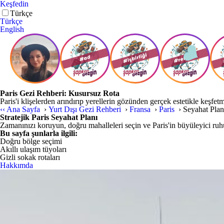
Keşfedin
Türkçe
Türkçe
English
Paris Gezi Rehberi: Kusursuz Rota
Paris'i klişelerden arındırıp yerellerin gözünden gerçek estetikle keşfet
‹‹
Ana Sayfa
›
Yurt Dışı Gezi Rehberi
›
Fransa
›
Paris
›
Seyahat Plan
Stratejik Paris Seyahat Planı
Zamanınızı koruyun, doğru mahalleleri seçin ve Paris'in büyüleyici ru
Bu sayfa şunlarla ilgili:
Doğru bölge seçimi
Akıllı ulaşım tüyoları
Gizli sokak rotaları
Hakkımda